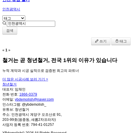
인천광역시
검색
쓰기
태그
«
1
»
철거는 곧
청년철거,
전국 1위
의 이유가 있습니다
누적 계약과 시공 실적으로 검증된 최고의 파트너
더 많은 시공사례 보러 가기 >
청년철거
대표자:
임채인
전화 번호:
1866-0379
이메일:
ybdemolish@naver.com
인스타그램:
@ybdemolish_
유튜브:
청년철거
주소:
인천광역시 계양구 오조산로 91,
203-99호(용종동, 새롬2차프라자)
사업자 등록 번호:
794-41-01257
YBdemolish© 2026 All Rights Reserved