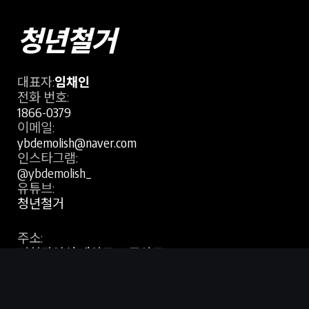
청년철거
대표자:
임채인
전화 번호:
1866-0379
이메일:
ybdemolish@naver.com
인스타그램:
@ybdemolish_
유튜브:
청년철거
주소:
인천광역시 계양구 오조산로 91,
판단은 지금, 진행은 바로
카톡 채널 문의
203-99호(용종동, 새롬2차프라자)
사업자 등록 번호:
794-41-01257