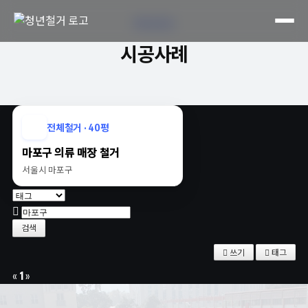
PROCESS
시공사례
전체철거 · 40평
마포구 의류 매장 철거
서울시 마포구
검색
쓰기
태그
«
1
»