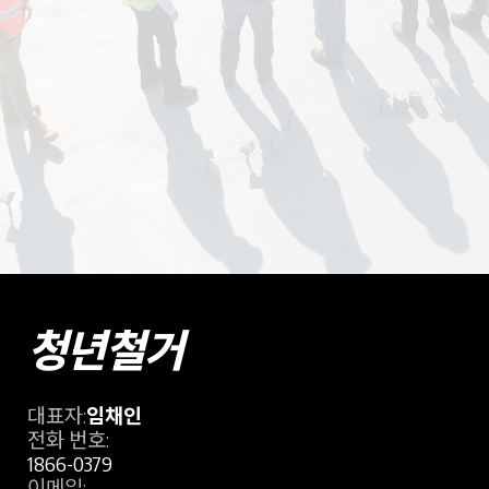
청년철거
대표자:
임채인
전화 번호:
1866-0379
이메일: