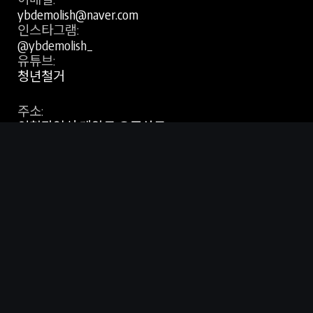
ybdemolish@naver.com
인스타그램:
@ybdemolish_
유튜브:
청년철거
주소:
인천광역시 계양구 오조산로 91,
203-99호(용종동, 새롬2차프라자)
판단은 지금, 진행은 바로
카톡 채널 문의
사업자 등록 번호:
794-41-01257
YBdemolish© 2026 All Rights Reserved
원
·
무료 방문 견적 · 직영 운영
·
새로운 시작을 함께, 청년철거
·
폐업 지원금 최대